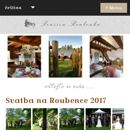
≡
čeština
Menu
Svatba na Roubence 2017