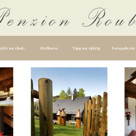
Vyžití na chalupě
Wellness
Tipy na výlety
Fotogalerie