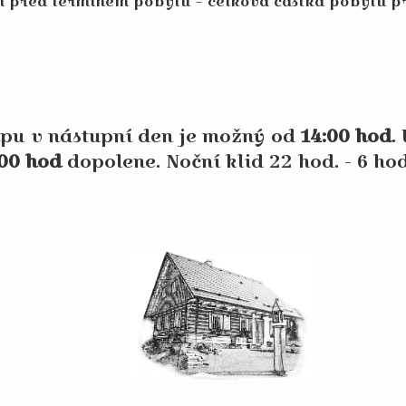
dní před termínem pobytu = celková částka pobytu 
 v nástupní den je možný od
14:00 hod
.
:00 hod
dopolene. Noční klid 22 hod. - 6 hod