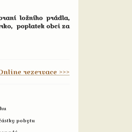
aní ložního prádla,
rko, poplatek obci za
Online rezervace >>>
ohu
částky pobytu