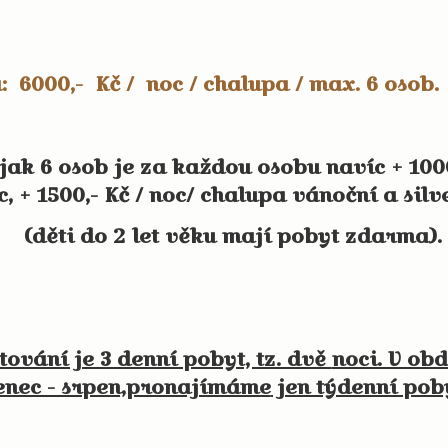
: 6000,- Kč / noc / chalupa / max. 6 osob.
ak 6 osob je za každou osobu navíc + 1000
c, + 1500,- Kč / noc/ chalupa vánoční a sil
(děti do 2 let věku mají pobyt zdarma).
ování je 3 denní pobyt, tz. dvě
noci. V ob
enec - srpen,pronajímáme
jen týdenní poby