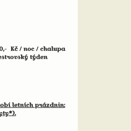
,- Kč / noc / chalupa
vestrovský týden
dobí letních prázdnin:
ty*).