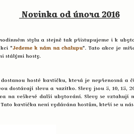
Novinka od února 2016
ném stylu a stejně tak přistupujeme i k ubyto
kci "
Jedeme k nám na chalupu
". Tato akce je míř
i stálými hosty.
nou hosté kartičku, která je nepřenosná a čís
u dostávají slevu a razítko. Slevy jsou 5, 10, 15, 2
va na veškeré další ubytování. Slevy se vztahují 
. Tato kartička není vydávána hostům, kteří se u ná