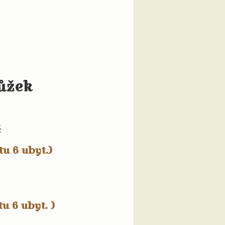
lůžek
č
tu 6 ubyt.)
u 6 ubyt. )