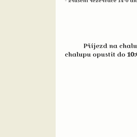
- zrušení rezervace 14-0 
Příjezd na chalupu
chalupu opustit do
10