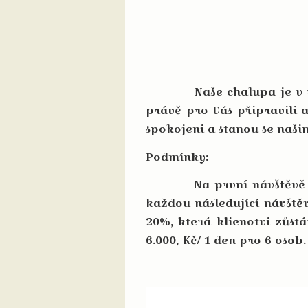
Naše chalupa je v rodin
právě pro Vás připravili a
spokojeni a stanou se našim
Podmínky:
Na první návštěvě dosta
každou následující návštěvo
20%, která klienotvi zůstá
6.000,-Kč/ 1 den pro 6 osob