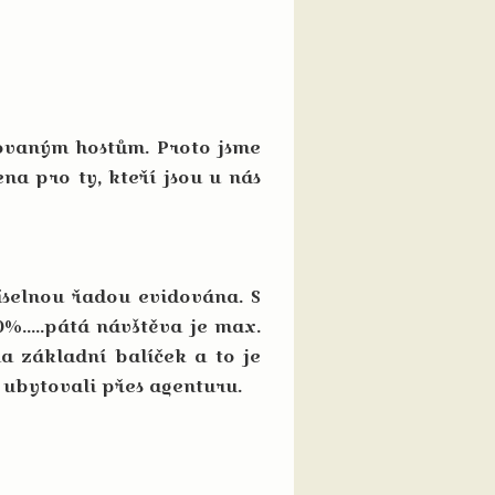
vaným hostům. Proto jsme
ena pro ty, kteří jsou u nás
elnou řadou evidována. S
0%.....pátá návštěva je max.
na základní balíček a to je
s ubytovali přes agenturu.