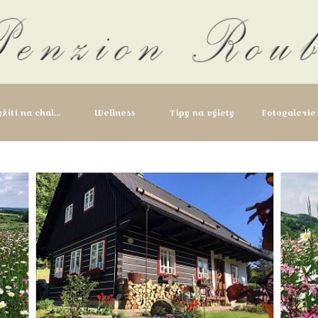
Vyžití na chalupě
Wellness
Tipy na výlety
Fotogalerie