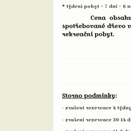
* týdení pobyt = 7 dní = 6 n
Cena obsahuje ubyt
spotřebované dřevo v
rekreační pobyt.
Storno podmínky
:
- zrušení rezervace 4 týd
- zrušení rezervace 30-14