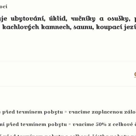
ocí
ování, úklid, ručníky a osušky, pr
 kachlových kamnech, saunu, koupací jezí
ny před termínem pobytu = vracíme zaplacenou zál
 dní před termínem pobytu = vracíme 50% z celkové 