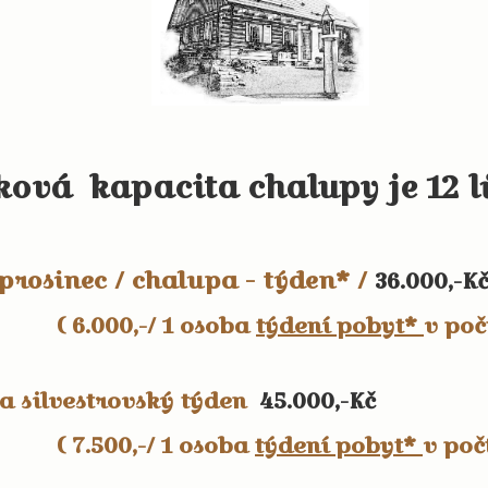
​
ková kapacita chalupy je 12 
prosinec / chalupa - týden* /
36.000,-K
( 6.000,-/ 1 osoba
týdení pobyt*
v poč
a silvestrovský týden
45.000,-Kč
( 7.500,-/ 1 osoba
týdení pobyt*
v počt