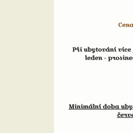
Cena
Při ubytování více j
leden - prosine
Minimální doba ubyt
červ