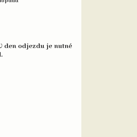
propadá
 V den odjezdu je nutné
.