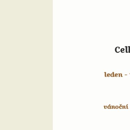
Cel
leden - 
vánoční 